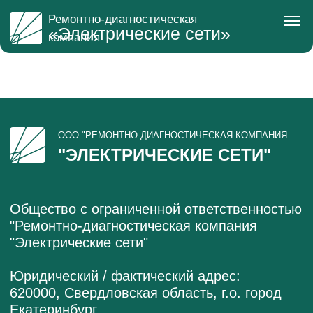
Ремонтно-диагностическая
«Электрические сети»
компания
ООО "РЕМОНТНО-ДИАГНОСТИЧЕСКАЯ КОМПАНИЯ
"ЭЛЕКТРИЧЕСКИЕ СЕТИ"
Общество с ограниченной ответственностью
"Ремонтно-диагностическая компания
"Электрические сети"
Юридический / фактический адрес:
620000, Свердловская область, г.о. город
Екатеринбург,
г. Екатеринбург, ул. Антона Валека, стр. 15,
оф. 18
+7 (343) 357-32-20
office@rdkes.ru